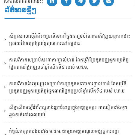
ចែករំលែកព័ត៌មាននេះ:
ព័ត៌មានថ្មីៗ
សិក្ខាសាលាស្តីអំពី៖«តួនាទីមេធាវីក្នុងការរួមចំណែកអភិវឌ្ឍយន្តការដោះ
ស្រាយវិវាទក្រៅប្រព័ន្ធតុលាការនៅកម្ពុជា»
កាលវិភាគសម្រាប់សវនាការផ្ទាល់មាត់ នៃកម្មវិធីប្រកួតមជ្ឈត្តការប្រតិដ្ឋ
ផ្នែកពាណិជ្ជកម្មប្រចាំឆ្នាំលើកទី៤ របស់ ម.ជ.ម.
កាលវិភាគនៃវគ្គជម្រុះសម្រាប់ការប្រកួតសវនាការផ្ទាល់មាត់ នៃកម្មវិធី
ប្រកួតមជ្ឈត្តការប្រតិដ្ឋផ្នែកពាណិជ្ជកម្មប្រចាំឆ្នាំលើកទី៤ របស់ ម.ជ.ម.
សិក្ខាសិលាស្ដីអំពីភស្តុតាងអ្នកជំនាញក្នុងមជ្ឈត្តកម្ម៖ ការជៀសវាងទូក
ឆ្លងកាត់នៅពេលយប់
កិច្ចពិភាក្សាការងាររវាង ម.ជ.ម. ជាមួយមជ្ឈមណ្ឌលមជ្ឈត្តការអន្តរ