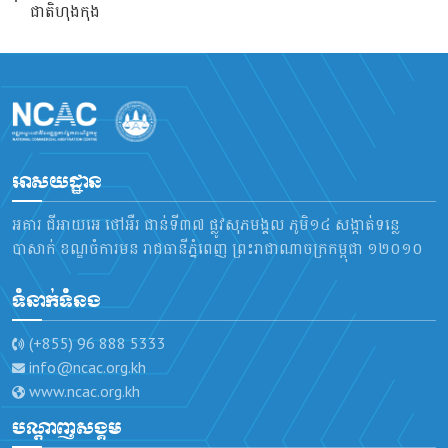
ជាតិហុងកុង
អាសយដ្ឋាន
អគារ ជីអាយអេ ថៅអឺរ ជាន់ទី៣៧ ផ្លូវសុភមង្គល ភូមិ១៤ សង្កាត់ទន្លេ
បាសាក់ ខណ្ឌចំការមន រាជធានីភ្នំពេញ ព្រះរាជាណាចក្រកម្ពុជា ១២០១០
ទំនាក់ទំនង
(+855) 96 888 5333
info@ncac.org.kh
www.ncac.org.kh
បណ្តាញសង្គម