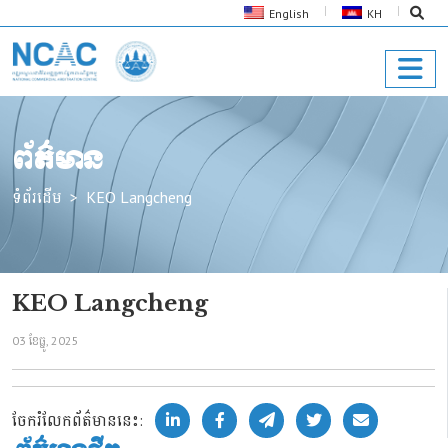
English
KH
ព័ត៌មាន
ទំព័រដើម
KEO Langcheng
KEO Langcheng
03 ខែ​ធ្នូ, 2025
ចែករំលែកព័ត៌មាននេះ: