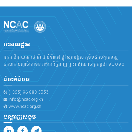
អាសយដ្ឋាន
អគារ ជីអាយអេ ថៅអឺរ ជាន់ទី៣៧ ផ្លូវសុភមង្គល ភូមិ១៤ សង្កាត់ទន្លេ
បាសាក់ ខណ្ឌចំការមន រាជធានីភ្នំពេញ ព្រះរាជាណាចក្រកម្ពុជា ១២០១០
ទំនាក់ទំនង
(+855) 96 888 5333
info@ncac.org.kh
www.ncac.org.kh
បណ្តាញសង្គម