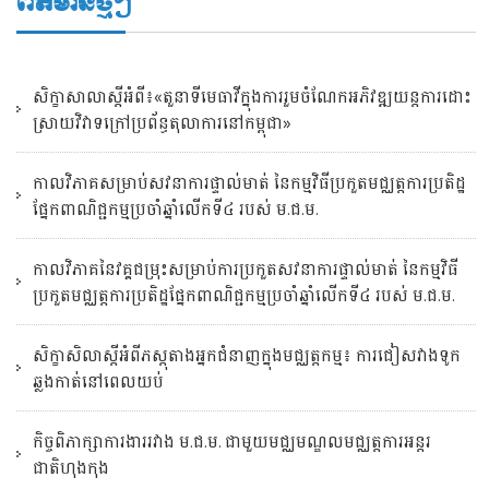
ព័ត៌មានថ្មីៗ
សិក្ខាសាលាស្តីអំពី៖«តួនាទីមេធាវីក្នុងការរួមចំណែកអភិវឌ្ឍយន្តការដោះ
ស្រាយវិវាទក្រៅប្រព័ន្ធតុលាការនៅកម្ពុជា»
កាលវិភាគសម្រាប់សវនាការផ្ទាល់មាត់ នៃកម្មវិធីប្រកួតមជ្ឈត្តការប្រតិដ្ឋ
ផ្នែកពាណិជ្ជកម្មប្រចាំឆ្នាំលើកទី៤ របស់ ម.ជ.ម.
កាលវិភាគនៃវគ្គជម្រុះសម្រាប់ការប្រកួតសវនាការផ្ទាល់មាត់ នៃកម្មវិធី
ប្រកួតមជ្ឈត្តការប្រតិដ្ឋផ្នែកពាណិជ្ជកម្មប្រចាំឆ្នាំលើកទី៤ របស់ ម.ជ.ម.
សិក្ខាសិលាស្ដីអំពីភស្តុតាងអ្នកជំនាញក្នុងមជ្ឈត្តកម្ម៖ ការជៀសវាងទូក
ឆ្លងកាត់នៅពេលយប់
កិច្ចពិភាក្សាការងាររវាង ម.ជ.ម. ជាមួយមជ្ឈមណ្ឌលមជ្ឈត្តការអន្តរ
ជាតិហុងកុង