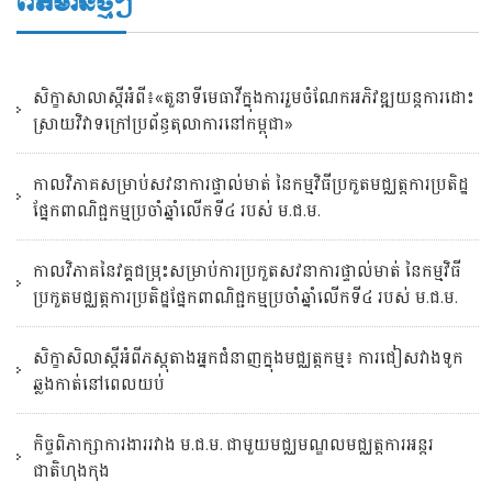
ព័ត៌មានថ្មីៗ
សិក្ខាសាលាស្តីអំពី៖«តួនាទីមេធាវីក្នុងការរួមចំណែកអភិវឌ្ឍយន្តការដោះ
ស្រាយវិវាទក្រៅប្រព័ន្ធតុលាការនៅកម្ពុជា»
កាលវិភាគសម្រាប់សវនាការផ្ទាល់មាត់ នៃកម្មវិធីប្រកួតមជ្ឈត្តការប្រតិដ្ឋ
ផ្នែកពាណិជ្ជកម្មប្រចាំឆ្នាំលើកទី៤ របស់ ម.ជ.ម.
កាលវិភាគនៃវគ្គជម្រុះសម្រាប់ការប្រកួតសវនាការផ្ទាល់មាត់ នៃកម្មវិធី
ប្រកួតមជ្ឈត្តការប្រតិដ្ឋផ្នែកពាណិជ្ជកម្មប្រចាំឆ្នាំលើកទី៤ របស់ ម.ជ.ម.
សិក្ខាសិលាស្ដីអំពីភស្តុតាងអ្នកជំនាញក្នុងមជ្ឈត្តកម្ម៖ ការជៀសវាងទូក
ឆ្លងកាត់នៅពេលយប់
កិច្ចពិភាក្សាការងាររវាង ម.ជ.ម. ជាមួយមជ្ឈមណ្ឌលមជ្ឈត្តការអន្តរ
ជាតិហុងកុង