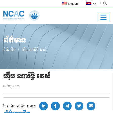
English
KH
ព័ត៌មាន
ទំព័រដើម
ហ៊ឹប ណារិទ្ធិ វេស៍
ហ៊ឹប ណារិទ្ធិ វេស៍
03 ខែ​ធ្នូ, 2025
ចែករំលែកព័ត៌មាននេះ: