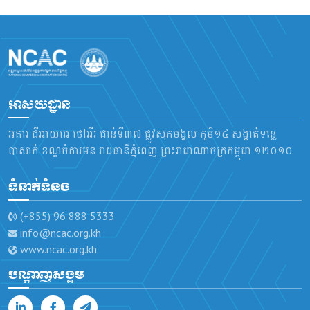
អាសយដ្ឋាន
អគារ ជីអាយអេ ថៅអឺរ ជាន់ទី៣៧ ផ្លូវសុភមង្គល ភូមិ១៤ សង្កាត់ទន្លេ
បាសាក់ ខណ្ឌចំការមន រាជធានីភ្នំពេញ ព្រះរាជាណាចក្រកម្ពុជា ១២០១០
ទំនាក់ទំនង
(+855) 96 888 5333
info@ncac.org.kh
www.ncac.org.kh
បណ្តាញសង្គម