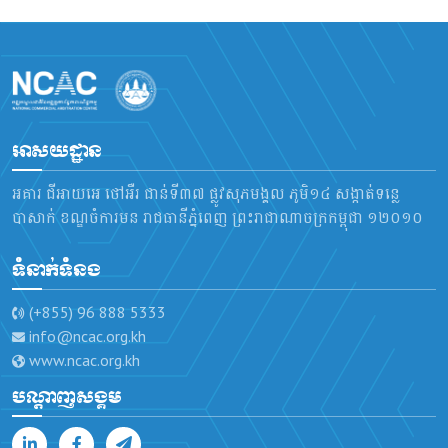
អាសយដ្ឋាន
អគារ ជីអាយអេ ថៅអឺរ ជាន់ទី៣៧ ផ្លូវសុភមង្គល ភូមិ១៤ សង្កាត់ទន្លេ
បាសាក់ ខណ្ឌចំការមន រាជធានីភ្នំពេញ ព្រះរាជាណាចក្រកម្ពុជា ១២០១០
ទំនាក់ទំនង
(+855) 96 888 5333
info@ncac.org.kh
www.ncac.org.kh
បណ្តាញសង្គម