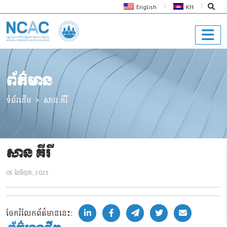
English
KH
ព័ត៌មាន
ទំព័រដើម
សាន គីរី
សាន គីរី
05 ខែ​មិថុនា, 2025
ចែករំលែកព័ត៌មាននេះ: