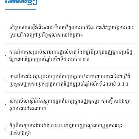
ព័ត៌មានថ្មីៗ
សិក្ខាសាលាស្តីអំពី៖«តួនាទីមេធាវីក្នុងការរួមចំណែកអភិវឌ្ឍយន្តការដោះ
ស្រាយវិវាទក្រៅប្រព័ន្ធតុលាការនៅកម្ពុជា»
កាលវិភាគសម្រាប់សវនាការផ្ទាល់មាត់ នៃកម្មវិធីប្រកួតមជ្ឈត្តការប្រតិដ្ឋ
ផ្នែកពាណិជ្ជកម្មប្រចាំឆ្នាំលើកទី៤ របស់ ម.ជ.ម.
កាលវិភាគនៃវគ្គជម្រុះសម្រាប់ការប្រកួតសវនាការផ្ទាល់មាត់ នៃកម្មវិធី
ប្រកួតមជ្ឈត្តការប្រតិដ្ឋផ្នែកពាណិជ្ជកម្មប្រចាំឆ្នាំលើកទី៤ របស់ ម.ជ.ម.
សិក្ខាសិលាស្ដីអំពីភស្តុតាងអ្នកជំនាញក្នុងមជ្ឈត្តកម្ម៖ ការជៀសវាងទូក
ឆ្លងកាត់នៅពេលយប់
កិច្ចពិភាក្សាការងាររវាង ម.ជ.ម. ជាមួយមជ្ឈមណ្ឌលមជ្ឈត្តការអន្តរ
ជាតិហុងកុង