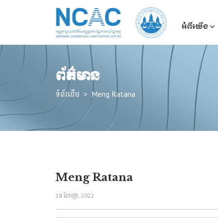
អំពីយើង
ព័ត៌មាន
ទំព័រដើម
Meng Ratana
Meng Ratana
18 ខែ​កញ្ញា, 2022