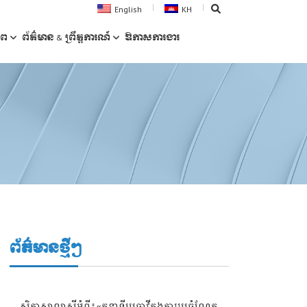
English
KH
ាព
ព័ត៌មាន & ព្រឹត្តការណ៍
ឱកាស​ការងារ
ព័ត៌មានថ្មីៗ
សិក្ខាសាលាស្តីអំពី៖«តួនាទីមេធាវីក្នុងការរួមចំណែក