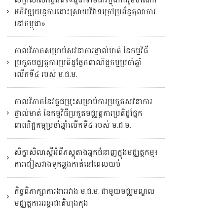
អភិវឌ្ឍយន្តការដោះស្រាយវិវាទក្រៅប្រព័ន្ធតុលាការ
នៅកម្ពុជា»
កាលវិភាគសម្រាប់សវនាការផ្ទាល់មាត់ នៃកម្មវិធី
ប្រកួតមជ្ឈត្តការប្រតិដ្ឋផ្នែកពាណិជ្ជកម្មប្រចាំឆ្នាំ
លើកទី៤ របស់ ម.ជ.ម.
កាលវិភាគនៃវគ្គជម្រុះសម្រាប់ការប្រកួតសវនាការ
ផ្ទាល់មាត់ នៃកម្មវិធីប្រកួតមជ្ឈត្តការប្រតិដ្ឋផ្នែក
ពាណិជ្ជកម្មប្រចាំឆ្នាំលើកទី៤ របស់ ម.ជ.ម.
សិក្ខាសិលាស្ដីអំពីភស្តុតាងអ្នកជំនាញក្នុងមជ្ឈត្តកម្ម៖
ការជៀសវាងទូកឆ្លងកាត់នៅពេលយប់
កិច្ចពិភាក្សាការងាររវាង ម.ជ.ម. ជាមួយមជ្ឈមណ្ឌល
មជ្ឈត្តការអន្តរជាតិហុងកុង