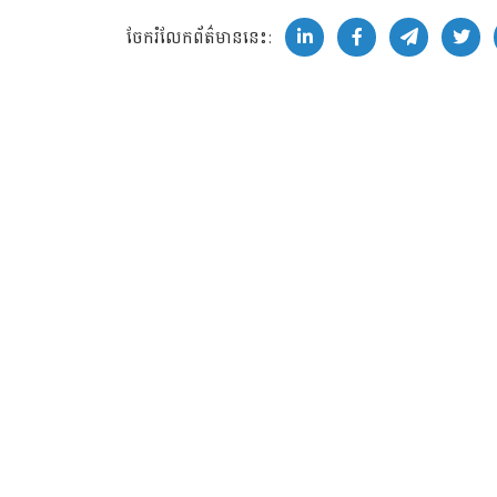
ចែករំលែកព័ត៌មាននេះ: