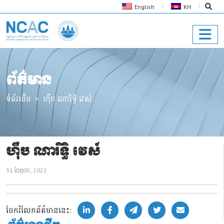
English
KH
ព័ត៌មាន
ទំព័រដើម
ហ៊ឹប ណារិទ្ធិ វេស៍
ហ៊ឹប ណារិទ្ធិ វេស៍
31 ខែ​តុលា, 2022
ចែករំលែកព័ត៌មាននេះ: