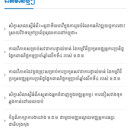
ព័ត៌មានថ្មីៗ
សិក្ខាសាលាស្តីអំពី៖«តួនាទីមេធាវីក្នុងការរួមចំណែកអភិវឌ្ឍយន្តការដោះ
ស្រាយវិវាទក្រៅប្រព័ន្ធតុលាការនៅកម្ពុជា»
កាលវិភាគសម្រាប់សវនាការផ្ទាល់មាត់ នៃកម្មវិធីប្រកួតមជ្ឈត្តការប្រតិដ្ឋ
ផ្នែកពាណិជ្ជកម្មប្រចាំឆ្នាំលើកទី៤ របស់ ម.ជ.ម.
កាលវិភាគនៃវគ្គជម្រុះសម្រាប់ការប្រកួតសវនាការផ្ទាល់មាត់ នៃកម្មវិធី
ប្រកួតមជ្ឈត្តការប្រតិដ្ឋផ្នែកពាណិជ្ជកម្មប្រចាំឆ្នាំលើកទី៤ របស់ ម.ជ.ម.
សិក្ខាសិលាស្ដីអំពីភស្តុតាងអ្នកជំនាញក្នុងមជ្ឈត្តកម្ម៖ ការជៀសវាងទូក
ឆ្លងកាត់នៅពេលយប់
កិច្ចពិភាក្សាការងាររវាង ម.ជ.ម. ជាមួយមជ្ឈមណ្ឌលមជ្ឈត្តការអន្តរ
ជាតិហុងកុង