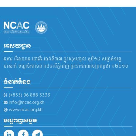
អាសយដ្ឋាន
អគារ ជីអាយអេ ថៅអឺរ ជាន់ទី៣៧ ផ្លូវសុភមង្គល ភូមិ១៤ សង្កាត់ទន្លេ
បាសាក់ ខណ្ឌចំការមន រាជធានីភ្នំពេញ ព្រះរាជាណាចក្រកម្ពុជា ១២០១០
ទំនាក់ទំនង
(+855) 96 888 5333
info@ncac.org.kh
www.ncac.org.kh
បណ្តាញសង្គម