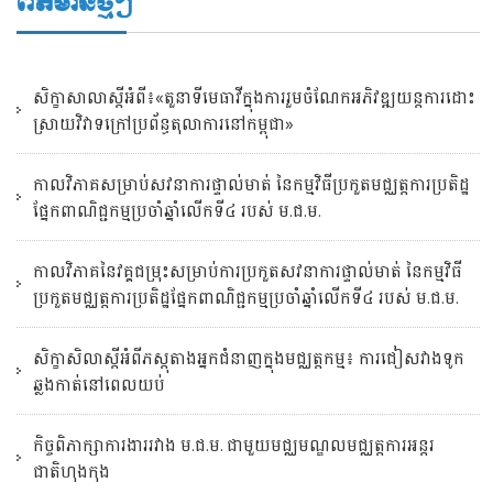
ព័ត៌មានថ្មីៗ
សិក្ខាសាលាស្តីអំពី៖«តួនាទីមេធាវីក្នុងការរួមចំណែកអភិវឌ្ឍយន្តការដោះ
ស្រាយវិវាទក្រៅប្រព័ន្ធតុលាការនៅកម្ពុជា»
កាលវិភាគសម្រាប់សវនាការផ្ទាល់មាត់ នៃកម្មវិធីប្រកួតមជ្ឈត្តការប្រតិដ្ឋ
ផ្នែកពាណិជ្ជកម្មប្រចាំឆ្នាំលើកទី៤ របស់ ម.ជ.ម.
កាលវិភាគនៃវគ្គជម្រុះសម្រាប់ការប្រកួតសវនាការផ្ទាល់មាត់ នៃកម្មវិធី
ប្រកួតមជ្ឈត្តការប្រតិដ្ឋផ្នែកពាណិជ្ជកម្មប្រចាំឆ្នាំលើកទី៤ របស់ ម.ជ.ម.
សិក្ខាសិលាស្ដីអំពីភស្តុតាងអ្នកជំនាញក្នុងមជ្ឈត្តកម្ម៖ ការជៀសវាងទូក
ឆ្លងកាត់នៅពេលយប់
កិច្ចពិភាក្សាការងាររវាង ម.ជ.ម. ជាមួយមជ្ឈមណ្ឌលមជ្ឈត្តការអន្តរ
ជាតិហុងកុង