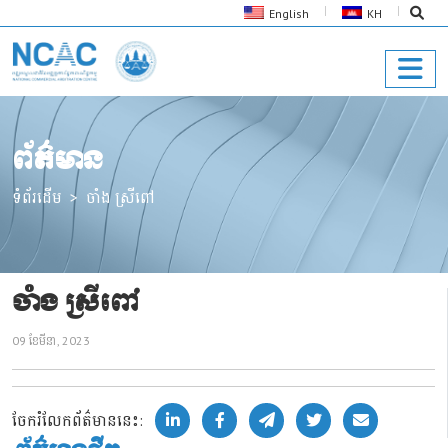
English
KH
ព័ត៌មាន
ទំព័រដើម
ចាំង ស្រីពៅ
ចាំង ស្រីពៅ
09 ខែ​មីនា, 2023
ចែករំលែកព័ត៌មាននេះ: