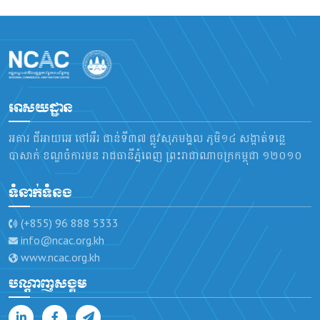
អាសយដ្ឋាន
អគារ ជីអាយអេ ថៅអឺរ ជាន់ទី៣៧ ផ្លូវសុភមង្គល ភូមិ១៤ សង្កាត់ទន្លេ
បាសាក់ ខណ្ឌចំការមន រាជធានីភ្នំពេញ ព្រះរាជាណាចក្រកម្ពុជា ១២០១០
ទំនាក់ទំនង
(+855) 96 888 5333
info@ncac.org.kh
www.ncac.org.kh
បណ្តាញសង្គម