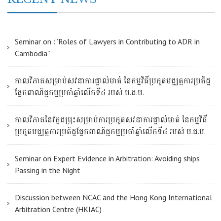
Seminar on :”Roles of Lawyers in Contributing to ADR in
Cambodia”
កាលវិភាគសម្រាប់សវនាការផ្ទាល់មាត់ នៃកម្មវិធីប្រកួតមជ្ឈត្តការប្រតិដ្ឋ
ផ្នែកពាណិជ្ជកម្មប្រចាំឆ្នាំលើកទី៤ របស់ ម.ជ.ម.
កាលវិភាគនៃវគ្គជម្រុះសម្រាប់ការប្រកួតសវនាការផ្ទាល់មាត់ នៃកម្មវិធី
ប្រកួតមជ្ឈត្តការប្រតិដ្ឋផ្នែកពាណិជ្ជកម្មប្រចាំឆ្នាំលើកទី៤ របស់ ម.ជ.ម.
Seminar on Expert Evidence in Arbitration: Avoiding ships
Passing in the Night
Discussion between NCAC and the Hong Kong International
Arbitration Centre (HKIAC)