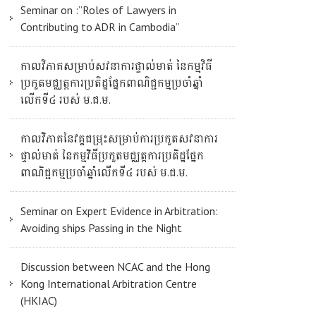
Seminar on :”Roles of Lawyers in
Contributing to ADR in Cambodia”
កាលវិភាគសម្រាប់សវនាការផ្ទាល់មាត់ នៃកម្មវិធី
ប្រកួតមជ្ឈត្តការប្រតិដ្ឋផ្នែកពាណិជ្ជកម្មប្រចាំឆ្នាំ
លើកទី៤ របស់ ម.ជ.ម.
កាលវិភាគនៃវគ្គជម្រុះសម្រាប់ការប្រកួតសវនាការ
ផ្ទាល់មាត់ នៃកម្មវិធីប្រកួតមជ្ឈត្តការប្រតិដ្ឋផ្នែក
ពាណិជ្ជកម្មប្រចាំឆ្នាំលើកទី៤ របស់ ម.ជ.ម.
Seminar on Expert Evidence in Arbitration:
Avoiding ships Passing in the Night
Discussion between NCAC and the Hong
Kong International Arbitration Centre
(HKIAC)