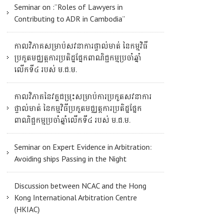
Seminar on :”Roles of Lawyers in
Contributing to ADR in Cambodia”
កាលវិភាគសម្រាប់សវនាការផ្ទាល់មាត់ នៃកម្មវិធី
ប្រកួតមជ្ឈត្តការប្រតិដ្ឋផ្នែកពាណិជ្ជកម្មប្រចាំឆ្នាំ
លើកទី៤ របស់ ម.ជ.ម.
កាលវិភាគនៃវគ្គជម្រុះសម្រាប់ការប្រកួតសវនាការ
ផ្ទាល់មាត់ នៃកម្មវិធីប្រកួតមជ្ឈត្តការប្រតិដ្ឋផ្នែក
ពាណិជ្ជកម្មប្រចាំឆ្នាំលើកទី៤ របស់ ម.ជ.ម.
Seminar on Expert Evidence in Arbitration:
Avoiding ships Passing in the Night
Discussion between NCAC and the Hong
Kong International Arbitration Centre
(HKIAC)