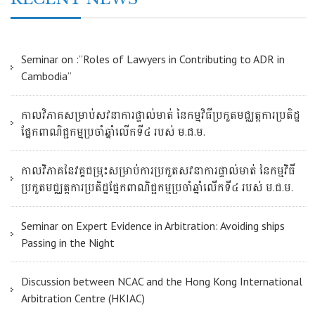
Seminar on :”Roles of Lawyers in Contributing to ADR in
Cambodia”
កាលវិភាគសម្រាប់សវនាការផ្ទាល់មាត់ នៃកម្មវិធីប្រកួតមជ្ឈត្តការប្រតិដ្ឋ
ផ្នែកពាណិជ្ជកម្មប្រចាំឆ្នាំលើកទី៤ របស់ ម.ជ.ម.
កាលវិភាគនៃវគ្គជម្រុះសម្រាប់ការប្រកួតសវនាការផ្ទាល់មាត់ នៃកម្មវិធី
ប្រកួតមជ្ឈត្តការប្រតិដ្ឋផ្នែកពាណិជ្ជកម្មប្រចាំឆ្នាំលើកទី៤ របស់ ម.ជ.ម.
Seminar on Expert Evidence in Arbitration: Avoiding ships
Passing in the Night
Discussion between NCAC and the Hong Kong International
Arbitration Centre (HKIAC)