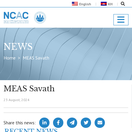
English
KH
NEWS
Home
MEAS Savath
MEAS Savath
23 August, 2024
Share this news:
RECENT NEWS