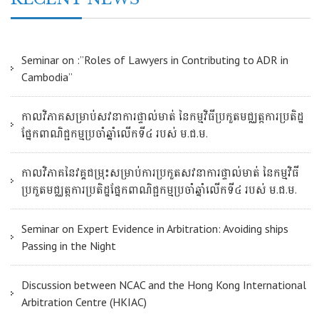
Seminar on :”Roles of Lawyers in Contributing to ADR in
Cambodia”
កាលវិភាគសម្រាប់សវនាការផ្ទាល់មាត់ នៃកម្មវិធីប្រកួតមជ្ឈត្តការប្រតិដ្ឋ
ផ្នែកពាណិជ្ជកម្មប្រចាំឆ្នាំលើកទី៤ របស់ ម.ជ.ម.
កាលវិភាគនៃវគ្គជម្រុះសម្រាប់ការប្រកួតសវនាការផ្ទាល់មាត់ នៃកម្មវិធី
ប្រកួតមជ្ឈត្តការប្រតិដ្ឋផ្នែកពាណិជ្ជកម្មប្រចាំឆ្នាំលើកទី៤ របស់ ម.ជ.ម.
Seminar on Expert Evidence in Arbitration: Avoiding ships
Passing in the Night
Discussion between NCAC and the Hong Kong International
Arbitration Centre (HKIAC)