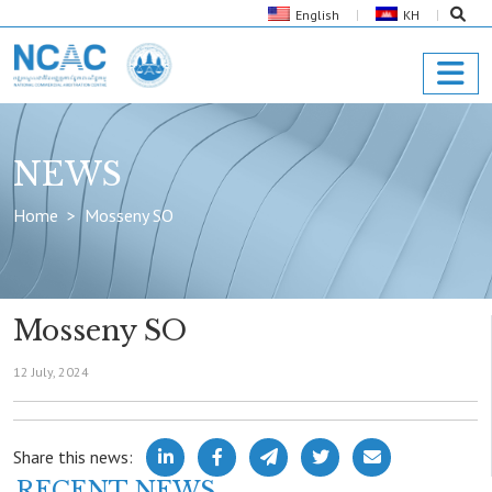
English
KH
NEWS
Home
Mosseny SO
Mosseny SO
12 July, 2024
Share this news:
RECENT NEWS