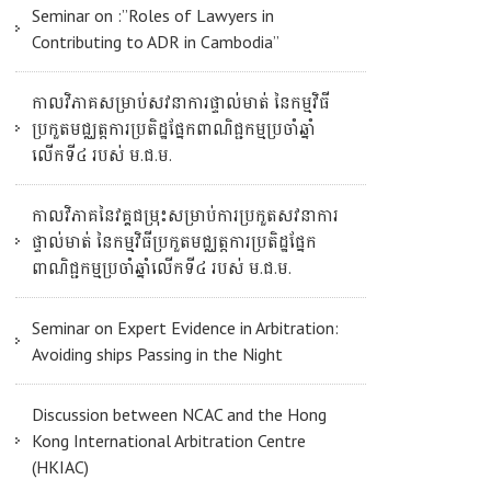
Seminar on :”Roles of Lawyers in
Contributing to ADR in Cambodia”
កាលវិភាគសម្រាប់សវនាការផ្ទាល់មាត់ នៃកម្មវិធី
ប្រកួតមជ្ឈត្តការប្រតិដ្ឋផ្នែកពាណិជ្ជកម្មប្រចាំឆ្នាំ
លើកទី៤ របស់ ម.ជ.ម.
កាលវិភាគនៃវគ្គជម្រុះសម្រាប់ការប្រកួតសវនាការ
ផ្ទាល់មាត់ នៃកម្មវិធីប្រកួតមជ្ឈត្តការប្រតិដ្ឋផ្នែក
ពាណិជ្ជកម្មប្រចាំឆ្នាំលើកទី៤ របស់ ម.ជ.ម.
Seminar on Expert Evidence in Arbitration:
Avoiding ships Passing in the Night
Discussion between NCAC and the Hong
Kong International Arbitration Centre
(HKIAC)