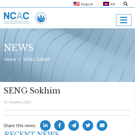
English
KH
NEWS
Home
SENG Sokhim
SENG Sokhim
31 October, 2022
Share this news:
RECENT NEWS