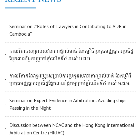
Seminar on :”Roles of Lawyers in Contributing to ADR in
Cambodia”
កាលវិភាគសម្រាប់សវនាការផ្ទាល់មាត់ នៃកម្មវិធីប្រកួតមជ្ឈត្តការប្រតិដ្ឋ
ផ្នែកពាណិជ្ជកម្មប្រចាំឆ្នាំលើកទី៤ របស់ ម.ជ.ម.
កាលវិភាគនៃវគ្គជម្រុះសម្រាប់ការប្រកួតសវនាការផ្ទាល់មាត់ នៃកម្មវិធី
ប្រកួតមជ្ឈត្តការប្រតិដ្ឋផ្នែកពាណិជ្ជកម្មប្រចាំឆ្នាំលើកទី៤ របស់ ម.ជ.ម.
Seminar on Expert Evidence in Arbitration: Avoiding ships
Passing in the Night
Discussion between NCAC and the Hong Kong International
Arbitration Centre (HKIAC)