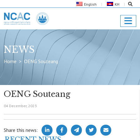
English
KH
NEWS
Home
OENG Souteang
OENG Souteang
04 December, 2023
Share this news:
RECENT NEWS