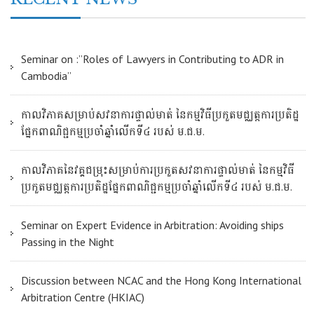
Seminar on :”Roles of Lawyers in Contributing to ADR in
Cambodia”
កាលវិភាគសម្រាប់សវនាការផ្ទាល់មាត់ នៃកម្មវិធីប្រកួតមជ្ឈត្តការប្រតិដ្ឋ
ផ្នែកពាណិជ្ជកម្មប្រចាំឆ្នាំលើកទី៤ របស់ ម.ជ.ម.
កាលវិភាគនៃវគ្គជម្រុះសម្រាប់ការប្រកួតសវនាការផ្ទាល់មាត់ នៃកម្មវិធី
ប្រកួតមជ្ឈត្តការប្រតិដ្ឋផ្នែកពាណិជ្ជកម្មប្រចាំឆ្នាំលើកទី៤ របស់ ម.ជ.ម.
Seminar on Expert Evidence in Arbitration: Avoiding ships
Passing in the Night
Discussion between NCAC and the Hong Kong International
Arbitration Centre (HKIAC)