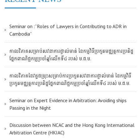
Seminar on :”Roles of Lawyers in Contributing to ADR in
Cambodia”
កាលវិភាគសម្រាប់សវនាការផ្ទាល់មាត់ នៃកម្មវិធីប្រកួតមជ្ឈត្តការប្រតិដ្ឋ
ផ្នែកពាណិជ្ជកម្មប្រចាំឆ្នាំលើកទី៤ របស់ ម.ជ.ម.
កាលវិភាគនៃវគ្គជម្រុះសម្រាប់ការប្រកួតសវនាការផ្ទាល់មាត់ នៃកម្មវិធី
ប្រកួតមជ្ឈត្តការប្រតិដ្ឋផ្នែកពាណិជ្ជកម្មប្រចាំឆ្នាំលើកទី៤ របស់ ម.ជ.ម.
Seminar on Expert Evidence in Arbitration: Avoiding ships
Passing in the Night
Discussion between NCAC and the Hong Kong International
Arbitration Centre (HKIAC)