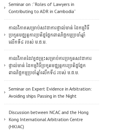
Seminar on :”Roles of Lawyers in
Contributing to ADR in Cambodia”
កាលវិភាគសម្រាប់សវនាការផ្ទាល់មាត់ នៃកម្មវិធី
ប្រកួតមជ្ឈត្តការប្រតិដ្ឋផ្នែកពាណិជ្ជកម្មប្រចាំឆ្នាំ
លើកទី៤ របស់ ម.ជ.ម.
កាលវិភាគនៃវគ្គជម្រុះសម្រាប់ការប្រកួតសវនាការ
ផ្ទាល់មាត់ នៃកម្មវិធីប្រកួតមជ្ឈត្តការប្រតិដ្ឋផ្នែក
ពាណិជ្ជកម្មប្រចាំឆ្នាំលើកទី៤ របស់ ម.ជ.ម.
Seminar on Expert Evidence in Arbitration:
Avoiding ships Passing in the Night
Discussion between NCAC and the Hong
Kong International Arbitration Centre
(HKIAC)