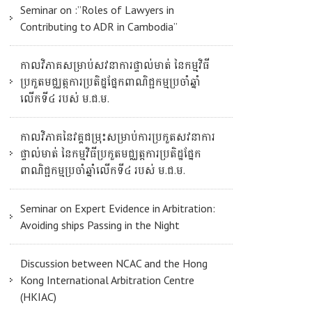
Seminar on :”Roles of Lawyers in
Contributing to ADR in Cambodia”
កាលវិភាគសម្រាប់សវនាការផ្ទាល់មាត់ នៃកម្មវិធី
ប្រកួតមជ្ឈត្តការប្រតិដ្ឋផ្នែកពាណិជ្ជកម្មប្រចាំឆ្នាំ
លើកទី៤ របស់ ម.ជ.ម.
កាលវិភាគនៃវគ្គជម្រុះសម្រាប់ការប្រកួតសវនាការ
ផ្ទាល់មាត់ នៃកម្មវិធីប្រកួតមជ្ឈត្តការប្រតិដ្ឋផ្នែក
ពាណិជ្ជកម្មប្រចាំឆ្នាំលើកទី៤ របស់ ម.ជ.ម.
Seminar on Expert Evidence in Arbitration:
Avoiding ships Passing in the Night
Discussion between NCAC and the Hong
Kong International Arbitration Centre
(HKIAC)